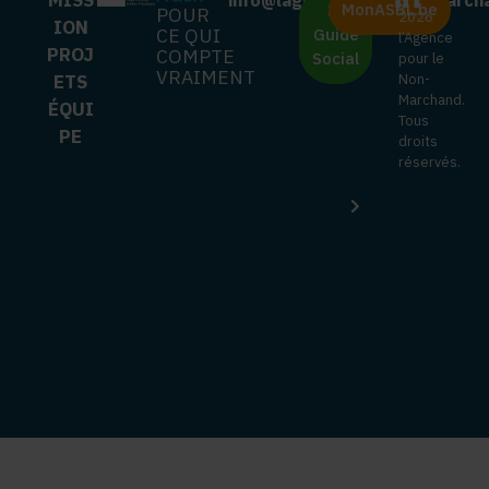
MonASBL.be
Le
POUR
AGIR
2026
O
ION
CE QUI
Guide
l’Agence
N
PROJ
COMPTE
Social
pour le
D
VRAIMENT
ETS
Non-
I
Marchand.
ÉQUI
T
Tous
PE
I
droits
O
réservés.
N
S
G
É
N
É
R
A
L
E
S