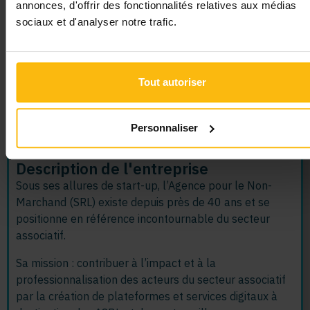
les métiers humains ;
annonces, d'offrir des fonctionnalités relatives aux médias
SourceHub
: l
a plateforme de simplification des
sociaux et d'analyser notre trafic.
achats des ASBL
.
> DÉCOUVRIR L'AGENCE POUR LE NON-
MARCHAND
Tout autoriser
Personnaliser
L'AGENCE POUR LE NON-MARCHAND (ANM)
Description de l'entreprise
Sous ses allures de start-up, l’Agence pour le Non-
Marchand (SRL) existe depuis près de 40 ans et se
positionne en référence incontournable du secteur
associatif.
Sa mission : contribuer à l’impact et à la
professionnalisation des acteurs du secteur associatif
par la création de plateformes et services digitaux à